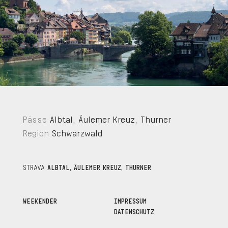
Pässe
Albtal
,
Äulemer Kreuz
,
Thurner
Region
Schwarzwald
STRAVA
ALBTAL, ÄULEMER KREUZ, THURNER
WEEKENDER
IMPRESSUM
DATENSCHUTZ