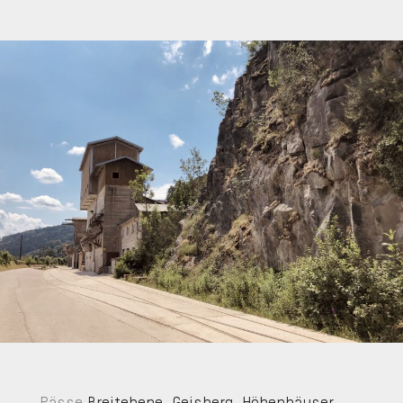
Pässe
Breitebene
,
Geisberg
,
Höhenhäuser
,